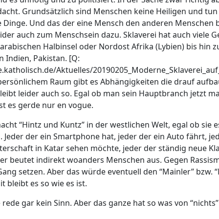
dacht. Grundsätzlich sind Menschen keine Heiligen und tu
e Dinge. Und das der eine Mensch den anderen Menschen 
ider auch zum Menschsein dazu. Sklaverei hat auch viele Ge
 arabischen Halbinsel oder Nordost Afrika (Lybien) bis hin
n Indien, Pakistan. [Q:
he.katholisch.de/Aktuelles/20190205_Moderne_Sklaverei_auf
, persönlichem Raum gibt es Abhängigkeiten die drauf aufba
bleibt leider auch so. Egal ob man sein Hauptbranch jetzt m
 ist es gerde nur en vogue.
cht “Hintz und Kuntz” in der westlichen Welt, egal ob sie 
. Jeder der ein Smartphone hat, jeder der ein Auto fährt, je
terschaft in Katar sehen möchte, jeder der ständig neue Kl
n er beutet indirekt woanders Menschen aus. Gegen Rassi
Gang setzen. Aber das würde eventuell den “Mainler” bzw. “
 bleibt es so wie es ist.
 rede gar kein Sinn. Aber das ganze hat so was von “nichts” 