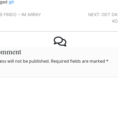
gged
git
NEXT:
ODT DAT
S FIND() – IM ARRAY
KO
n
Comment
ss will not be published.
Required fields are marked
*