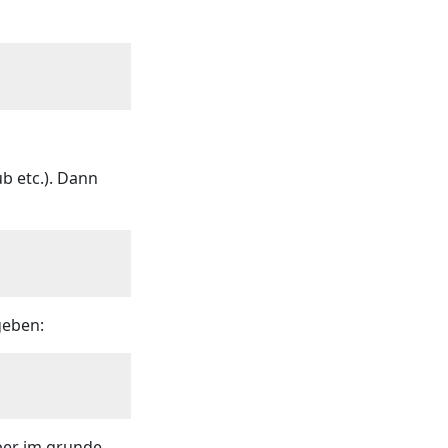
b etc.). Dann
geben:
aber im grunde