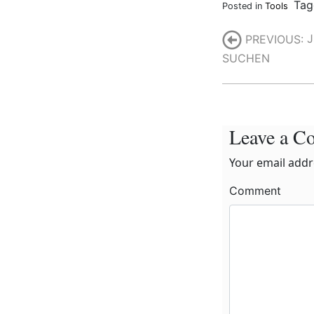
Ta
Posted in
Tools
Post
PREVIOUS:
J
SUCHEN
navigatio
Leave a 
Your email addre
Comment