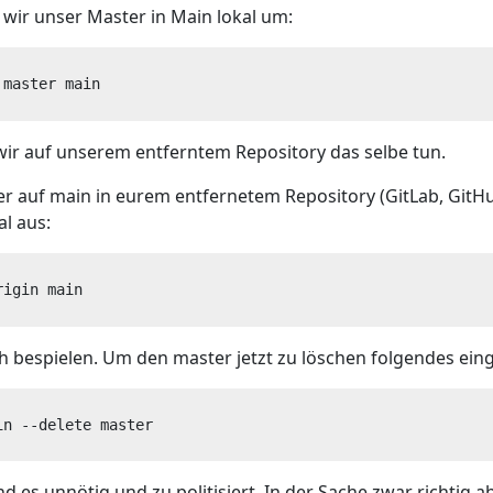
wir unser Master in Main lokal um:
 master main  
ir auf unserem entferntem Repository das selbe tun.
r auf main in eurem entfernetem Repository (GitLab, GitHu
al aus:
rigin main
 bespielen. Um den master jetzt zu löschen folgendes ein
in --delete master
nd es unnötig und zu politisiert. In der Sache zwar richtig 