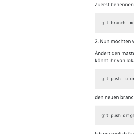
Zuerst benennen 
git branch -m
2. Nun möchten w
Ändert den maste
könnt ihr von lok
git push -u o
den neuen branch
git push orig
Ich persönlich fa