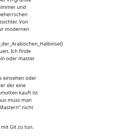
n immer und
beherrschen
sichter. Von
 zur modernen
_der_Arabischen_Halbinsel]
uen. Ich finde
ain oder master
es einsehen oder
der der eine
amotten kauft ist
smus muss man
Mastern” nicht
mit Git zu tun.