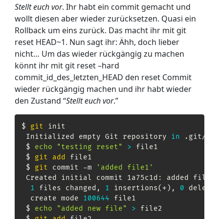
Stellt euch vor
. Ihr habt ein commit gemacht und
wollt diesen aber wieder zurücksetzen. Quasi ein
Rollback um eins zurück. Das macht ihr mit git
reset HEAD~1. Nun sagt ihr: Ähh, doch lieber
nicht… Um das wieder rückgängig zu machen
könnt ihr mit git reset –hard
commit_id_des_letzten_HEAD den reset Commit
wieder rückgängig machen und ihr habt wieder
den Zustand “
Stellt euch vor
.”
$ 
git
 init

 Initialized empty Git repository 
in
 .git/

 $ 
echo
"testing reset"
>
 file1

 $ 
git
add
 file1

 $ 
git
 commit -m 
'added file1'
 Created initial commit 1a75c1d: added file1

1
 files changed, 
1
 insertions
(
+
)
, 
0
 deleti
  create mode 
100644
 file1

 $ 
echo
"added new file"
>
 file2

 $ 
git
add
 file2
