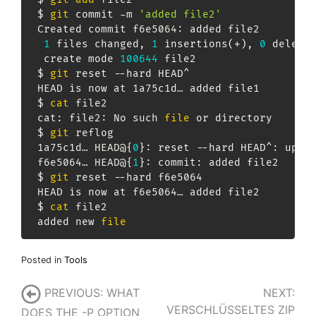
 $ 
git
 commit -m 
'added file2'
 Created commit f6e5064: added file2

1
 files changed, 
1
 insertions
(
+
)
, 
0
 deleti
  create mode 
100644
 file2

 $ 
git
 reset --hard HEAD^

 HEAD is now at 1a75c1d… added file1

 $ 
cat
 file2

 cat: file2: No such 
file
 or directory

 $ 
git
 reflog

 1a75c1d… HEAD@
{
0
}
: reset --hard HEAD^: updat
 f6e5064… HEAD@
{
1
}
: commit: added file2

 $ 
git
 reset --hard f6e5064

 HEAD is now at f6e5064… added file2

 $ 
cat
 file2

 added new 
file
Posted in
Tools
Post
NEXT:
PREVIOUS:
WHAT
VERSCHLÜSSELTES ZIP
DOES THE -P OPTION