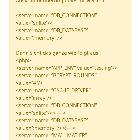
Auskommentierung gelöscht werden.
<server name=”DB_CONNECTION”
value=”sqlite”/>
<server name=”DB_DATABASE”
value=”:memory:”/>
Dann sieht das ganze wie folgt aus:
<php>
<server name=”APP_ENV” value=”testing”/>
<server name=”BCRYPT_ROUNDS”
value=”4″/>
<server name=”CACHE_DRIVER”
value=”array”/>
<server name=”DB_CONNECTION”
value=”sqlite”/><!—->
<server name=”DB_DATABASE”
value=”:memory:”/><!—->
<server name=”MAIL_MAILER”