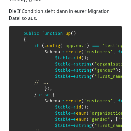
Die If Condition sieht dann in eurer Migration
Datei so aus.
public
function
up
(
)
{
if
(
config
(
'app.env'
)
===
'testing'
Schema
::
create
(
'customers'
,
func
$table
->
id
(
)
;
$table
->
string
(
"organisation
$table
->
string
(
"gender"
)
;
$table
->
string
(
"first_name"
)
// ...
}
)
;
}
else
{
Schema
::
create
(
'customers'
,
func
$table
->
id
(
)
;
$table
->
enum
(
"organisation_o
$table
->
enum
(
"gender"
,
[
"mal
$table
->
string
(
"first_name"
)