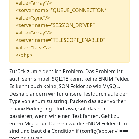
value=”array”/>
<server name=”QUEUE_CONNECTION”
value=”sync”/>
<server name=”SESSION_DRIVER”
value=”array”/>
<server name=”TELESCOPE_ENABLED”
value=”false”/>
</php>
Zurück zum eigentlich Problem. Das Problem ist
auch sehr simpel. SQLITE kennt keine ENUM Felder.
Es kennt auch keine JSON Felder so wie MySQL.
Deshalb ändern wir für unsere Testdurchläufe den
Type von enum zu string. Packen das aber vorher
in eine Bedingung. Und zwar, soll das nur
passieren, wenn wir einen Test fahren. Geht zu
euren Migration Dateien wo die ENUM Felder drin
sind und baut die Condition if (config(‘app.env‘ ===
‘testing‘) {} ein.