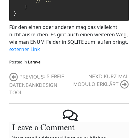
// ...
}
}
Für den einen oder anderen mag das vielleicht
nicht ausreichen. Es gibt auch einen weiteren Weg,
wie man ENUM Felder in SQLITE zum laufen bringt.
externer Link
Posted in
Laravel
Post
NEXT:
KURZ MAL
PREVIOUS:
5 FREIE
MODULO ERKLÄRT
DATENBANKDESIGN
navigation
TOOL
Leave a Comment