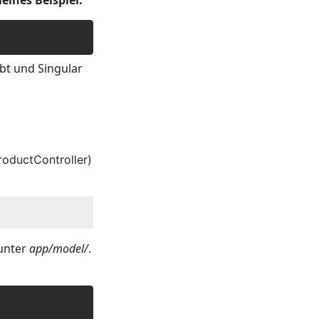
leines Beispiel:
bt und Singular
ProductController)
unter
app/model/
.