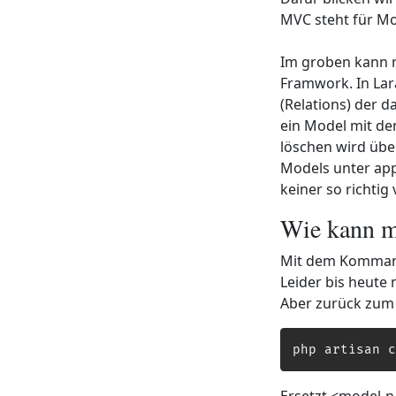
MVC steht für Mo
Im groben kann m
Framwork. In Lar
(Relations) der 
ein Model mit de
löschen wird über
Models unter app
keiner so richtig 
Wie kann ma
Mit dem Kommandoz
Leider bis heute
Aber zurück zum T
php artisan c