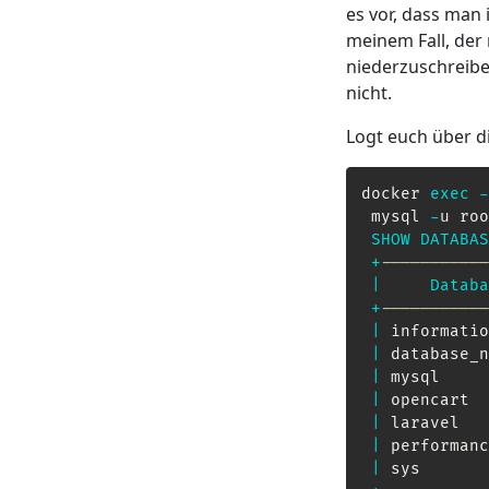
es vor, dass man
meinem Fall, der
niederzuschreibe
nicht.
Logt euch über d
docker 
exec
-
 mysql 
-
u roo
SHOW
DATABAS
+
-----------
|
Databa
+
-----------
|
 informatio
|
 database_n
|
 mysql     
|
 opencart  
|
 laravel   
|
 performanc
|
 sys       