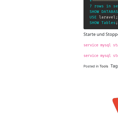
+
-----------
7
rows
in
se
SHOW
DATABAS
USE
 laravel
;
SHOW
Tables
;
Starte und Stopp
service mysql st
service mysql st
Ta
Posted in
Tools