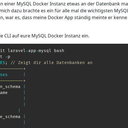
 in einer MySQL Docker Instanz etwas an der Datenbank m
 mich dazu brachte es ein für alle mal die wichtigsten My
n, war es, dass meine Docker App ständig meinte er kenne
ie CLI auf eure MySQL Docker Instanz ein.
it laravel
-
app
-
mysql bash

t 
-
p

ES
;
// Zeigt dir alle Datenbanken an
---------+
ses
|
---------+
n_schema 
|
ame      
|
         
|
         
|
       
|
e_schema 
|
         
|