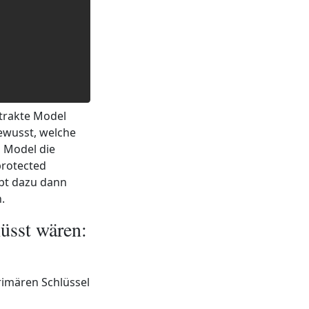
strakte Model
ewusst, welche
m Model die
protected
ibt dazu dann
.
müsst wären:
Primären Schlüssel