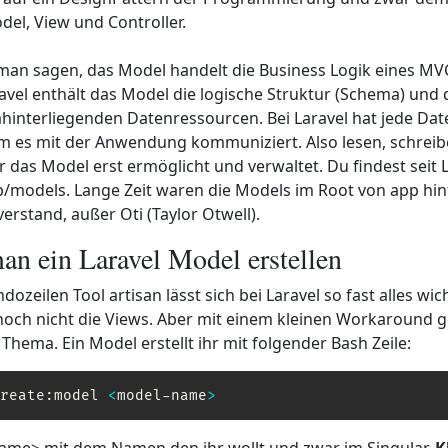
del, View und Controller.
an sagen, das Model handelt die Business Logik eines MV
avel enthält das Model die logische Struktur (Schema) und
dahinterliegenden Datenressourcen. Bei Laravel hat jede Da
m es mit der Anwendung kommuniziert. Also lesen, schreib
 das Model erst ermöglicht und verwaltet. Du findest seit L
/models. Lange Zeit waren die Models im Root von app hin
verstand, außer Oti (Taylor Otwell).
n ein Laravel Model erstellen
eilen Tool artisan lässt sich bei Laravel so fast alles wich
 noch nicht die Views. Aber mit einem kleinen Workaround g
hema. Ein Model erstellt ihr mit folgender Bash Zeile:
reate:model 
<
model-name
>