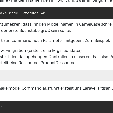
ame> mit dem Namen den ihr wollt und zwar im Singular.
K
ake:model Product -m
 anzumekren: dass ihr den Model namen in CamelCase schrei
der erste Buchstabe groß sein sollte.
tisan Command noch Parameter mitgeben. Zum Beispiel:
w. –migration (erstellt eine Migartiondatei)
rstellt den dazugehörigen Controller. In umserem Fall also 
rstellt eine Ressource. ProductRessource)
ke:model Command ausführt erstellt uns Laravel artisan 
;