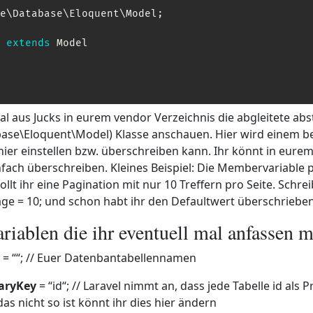
e
\
Database
\
Eloquent
\
Model
;
extends
Model
al aus Jucks in eurem vendor Verzeichnis die abgleitete ab
base\Eloquent\Model) Klasse anschauen. Hier wird einem b
 hier einstellen bzw. überschreiben kann. Ihr könnt in eure
nfach überschreiben. Kleines Beispiel: Die Membervariable 
llt ihr eine Pagination mit nur 10 Treffern pro Seite. Schre
ge = 10; und schon habt ihr den Defaultwert überschrieben
riablen die ihr eventuell mal anfassen 
= ““; // Euer Datenbantabellennamen
aryKey
= “id“; // Laravel nimmt an, dass jede Tabelle id als 
das nicht so ist könnt ihr dies hier ändern