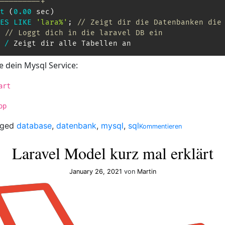
---------+
t
(
0.00
 sec
)
ES
LIKE
'lara%'
;
// Zeigt dir die Datenbanken die
// Loggt dich in die laravel DB ein
/
 Zeigt dir alle Tabellen an
e dein Mysql Service:
art
op
on
gged
database
,
datenbank
,
mysql
,
sql
Kommentieren
MySQL
über
Laravel Model kurz mal erklärt
die
Console
January 26, 2021
von
Martin