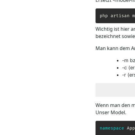
Ersetzt <model-n
php artisan m
Wichtig ist hier
bezeichnet sowie 
Man kann dem Ar
-m bz
-c (e
-r (e
Wenn man den ma
Unser Model.
namespace
App