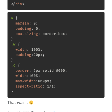
</
div
>
*
{
margin
:
 0
;
padding
:
 0
;
box-sizing
:
 border-box
;
}
.w
{
width
:
 100%
;
padding
:
20px
;
}
.c
{
border
:
 2px solid #000
;
width
:
100%
;
max-width
:
600px
;
aspect-ratio
:
 1/1
;
}
That was it
on