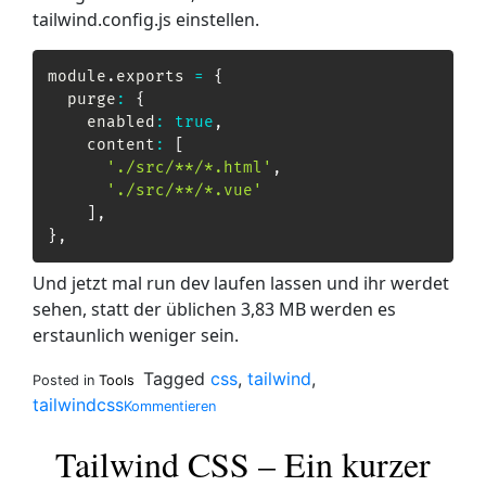
tailwind.config.js einstellen.
module
.
exports 
=
{
  purge
:
{
    enabled
:
true
,
    content
:
[
'./src/**/*.html'
,
'./src/**/*.vue'
]
,
}
,
Und jetzt mal run dev laufen lassen und ihr werdet
sehen, statt der üblichen 3,83 MB werden es
erstaunlich weniger sein.
Tagged
css
,
tailwind
,
Posted in
Tools
on
tailwindcss
Kommentieren
Tailwind
Purge
Tailwind CSS – Ein kurzer
unter
npm