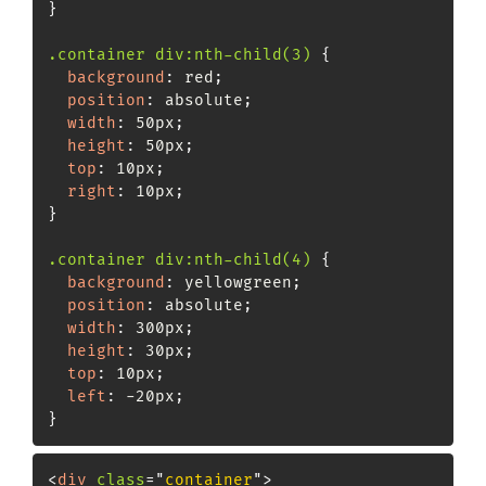
}
.container div:nth-child(3)
{
background
:
 red
;
position
:
 absolute
;
width
:
 50px
;
height
:
 50px
;
top
:
 10px
;
right
:
 10px
;
}
.container div:nth-child(4)
{
background
:
 yellowgreen
;
position
:
 absolute
;
width
:
 300px
;
height
:
 30px
;
top
:
 10px
;
left
:
 -20px
;
}
<
div
class
=
"
container
"
>