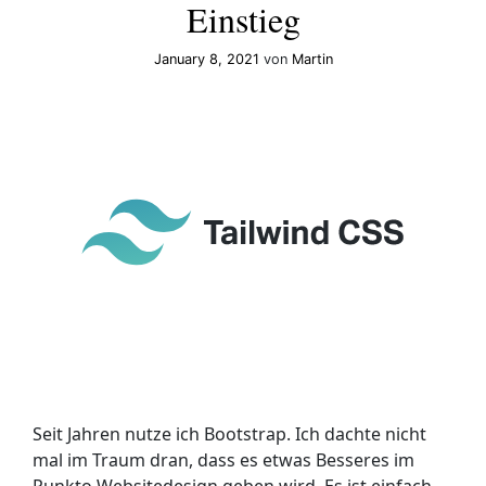
Einstieg
run
dev
January 8, 2021
laufen
von
Martin
lassen
Seit Jahren nutze ich Bootstrap. Ich dachte nicht
mal im Traum dran, dass es etwas Besseres im
Punkto Websitedesign geben wird. Es ist einfach,