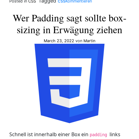
Tagged
css
Posted in
CSS
Kommentieren
Building
responsive
Wer Padding sagt sollte box-
squares
sizing in Erwägung ziehen
March 23, 2022
von
Martin
Schnell ist innerhalb einer Box ein
links
padding