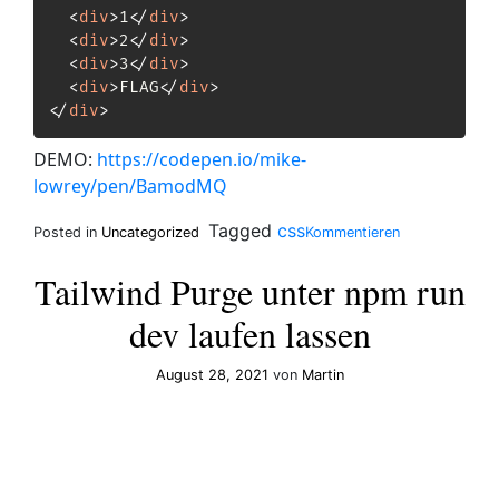
<
div
>
1
</
div
>
<
div
>
2
</
div
>
<
div
>
3
</
div
>
<
div
>
FLAG
</
div
>
</
div
>
DEMO:
https://codepen.io/mike-
lowrey/pen/BamodMQ
on
Tagged
css
Posted in
Uncategorized
Kommentieren
CSS
position
Tailwind Purge unter npm run
Pattern
dev laufen lassen
August 28, 2021
von
Martin