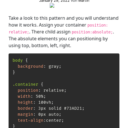
January 29, 2022
von
Martin
box-
sizing
in
Erwägung
Take a look to this pattern and you will understand
ziehen
how it works. Assign your container
position:
. There child assign
.
relative;
position:absolute;
The absolute elements you can positioning by
using top, bottom, left, right.
body
{
background
:
 gray
;
}
.container
{
position
:
 relative
;
width
:
 50%
;
height
:
 100vh
;
border
:
 3px solid #73AD21
;
margin
:
 0px auto
;
text-align
:
center
;
}