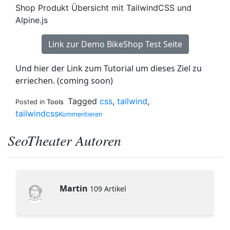
Shop Produkt Übersicht mit TailwindCSS und
Alpine.js
Link zur Demo BikeShop Test Seite
Und hier der Link zum Tutorial um dieses Ziel zu
erriechen. (coming soon)
Tagged
css
,
tailwind
,
Posted in
Tools
on
tailwindcss
Kommentieren
Tailwind
CSS
SeoTheater Autoren
–
Ein
kurzer
Einstieg
Martin
109 Artikel