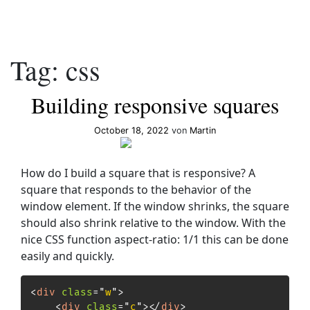
Tag:
css
Building responsive squares
October 18, 2022
von
Martin
How do I build a square that is responsive? A
square that responds to the behavior of the
window element. If the window shrinks, the square
should also shrink relative to the window. With the
nice CSS function aspect-ratio: 1/1 this can be done
easily and quickly.
<
div
class
=
"
w
"
>
<
div
class
=
"
c
"
>
</
div
>