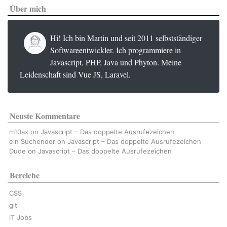
Über mich
Hi! Ich bin Martin und seit 2011 selbstständiger
Softwareentwickler. Ich programmiere in
Javascript, PHP, Java und Phyton. Meine
Leidenschaft sind Vue JS, Laravel.
Neuste Kommentare
m10ax
on
Javascript – Das doppelte Ausrufezeichen
ein Suchender
on
Javascript – Das doppelte Ausrufezeichen
Dude
on
Javascript – Das doppelte Ausrufezeichen
Bereiche
CSS
git
IT Jobs