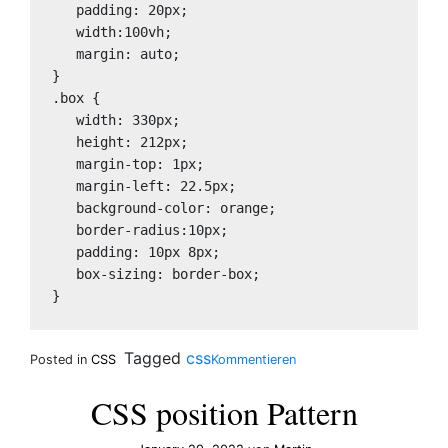
   padding: 20px;  

   width:100vh;

   margin: auto;  

}

.box {

   width: 330px;

   height: 212px;

   margin-top: 1px;

   margin-left: 22.5px;

   background-color: orange;

   border-radius:10px;

   padding: 10px 8px;

   box-sizing: border-box;

}
on
Tagged
css
Posted in
CSS
Kommentieren
Wer
Padding
CSS position Pattern
sagt
sollte