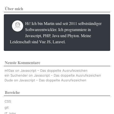
Über mich
Hi! Ich bin Martin und seit 2011 selbstständiger
Softwareentwickler. Ich programmiere in
Javascript, PHP, Java und Phyton. Meine
Leidenschaft sind Vue JS, Laravel.
Neuste Kommentare
m10ax
on
Javascript – Das doppelte Ausrufezeichen
ein Suchender
on
Javascript – Das doppelte Ausrufezeichen
Dude
on
Javascript – Das doppelte Ausrufezeichen
Bereiche
CSS
git
IT Jobs