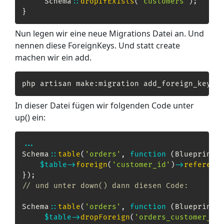
Schema
::
dropIfExists
(
'customers'
)
;
}
Nun legen wir eine neue Migrations Datei an. Und
nennen diese ForeignKeys. Und statt create
machen wir ein add.
In dieser Datei fügen wir folgenden Code unter
up() ein:
...
Schema
::
table
(
'orders'
,
function
(
Blueprint
$table
->
foreign
(
'customer_id'
)
->
referenc
}
)
;
// und unter down() dann diesen Code:
Schema
::
table
(
'orders'
,
function
(
Blueprint
$table
->
dropForeign
(
'orders_customer_id