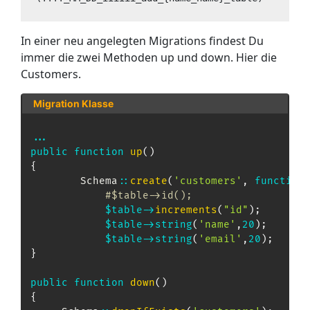
In einer neu angelegten Migrations findest Du
immer die zwei Methoden up und down. Hier die
Customers.
Migration Klasse
...
public
function
up
(
)
{
Schema
::
create
(
'customers'
,
function
#$table->id();
$table
->
increments
(
"id"
)
;
$table
->
string
(
'name'
,
20
)
;
$table
->
string
(
'email'
,
20
)
;
}
public
function
down
(
)
{