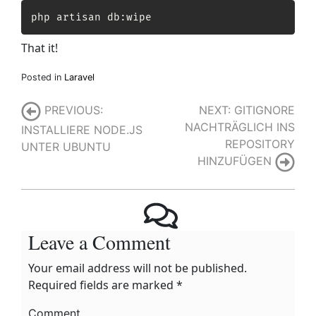
php artisan db:wipe
That it!
Posted in
Laravel
Post
NEXT:
GITIGNORE
PREVIOUS:
NACHTRÄGLICH INS
INSTALLIERE NODE.JS
navigation
REPOSITORY
UNTER UBUNTU
HINZUFÜGEN
Leave a Comment
Your email address will not be published.
Required fields are marked
*
Comment